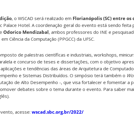
edição
, o WSCAD será realizado em
Florianópolis (SC) entre os 
c Palace Hotel. A coordenação geral do evento está sendo feita 
e
Odorico Mendizabal
, ambos professores do INE e pesquisa
em Ciência da Computação (PPGCC) da UFSC.
mposto de palestras científicas e industriais, workshops, minicur
alela e concurso de teses e dissertações, com o objetivo apres
, aplicações e tendências das áreas de Arquitetura de Computado
mpenho e Sistemas Distribuídos. O simpósio terá também o
Wo
ação de Alto Desempenho -, que visa fortalecer e fomentar a p
romover debates sobre o tema durante o evento. Para saber mai
lês).
evento, acesse:
wscad.sbc.org.br/2022/