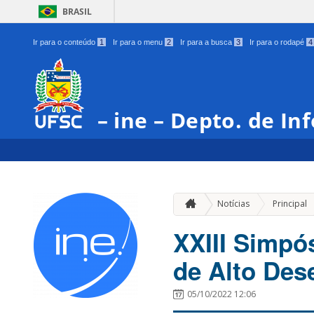
BRASIL
Ir para o conteúdo
1
Ir para o menu
2
Ir para a busca
3
Ir para o rodapé
4
– ine – Depto. de In
Notícias
Principal
XXIII Simpó
de Alto De
05/10/2022 12:06