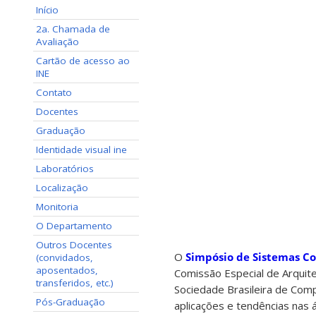
Início
2a. Chamada de
Avaliação
Cartão de acesso ao
INE
Contato
Docentes
Graduação
Identidade visual ine
Laboratórios
Localização
Monitoria
O Departamento
Outros Docentes
O
Simpósio de Sistemas C
(convidados,
aposentados,
Comissão Especial de Arqui
transferidos, etc.)
Sociedade Brasileira de Com
Pós-Graduação
aplicações e tendências na