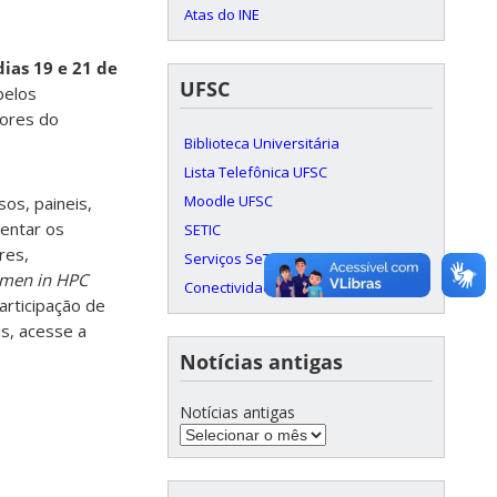
Atas do INE
dias 19 e 21 de
UFSC
pelos
dores do
Biblioteca Universitária
Lista Telefônica UFSC
Moodle UFSC
sos, paineis,
entar os
SETIC
res,
Serviços SeTIC
men in HPC
Conectividade c/ RNP
articipação de
s, acesse a
Notícias antigas
Notícias antigas