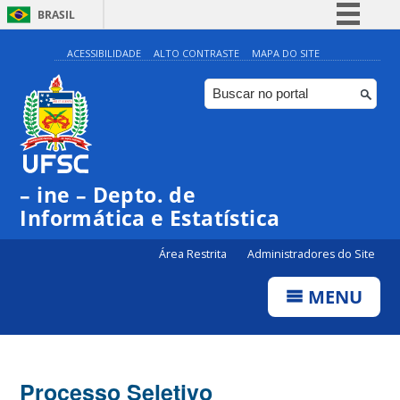
BRASIL
Simplifique!
ACESSIBILIDADE
ALTO CONTRASTE
MAPA DO SITE
Comunica BR
Participe
Acesso à informação
Legislação
– ine – Depto. de
Canais
Informática e Estatística
Área Restrita
Administradores do Site
MENU
Processo Seletivo