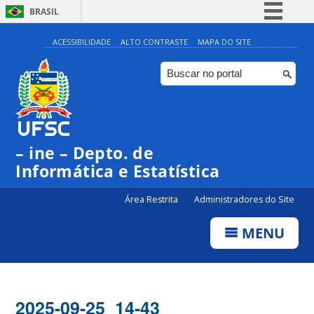
BRASIL
Simplifique!
ACESSIBILIDADE
ALTO CONTRASTE
MAPA DO SITE
Comunica BR
Participe
Acesso à informação
Legislação
– ine – Depto. de
Canais
Informática e Estatística
Área Restrita
Administradores do Site
MENU
2025-09-25_14-43