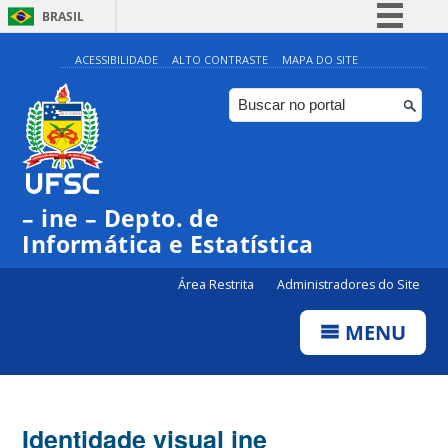
BRASIL
Simplifique!
ACESSIBILIDADE
ALTO CONTRASTE
MAPA DO SITE
Comunica BR
Participe
Acesso à informação
Legislação
– ine – Depto. de
Canais
Informática e Estatística
Área Restrita
Administradores do Site
MENU
Identidade visual ine