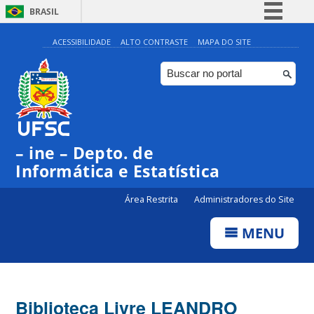
BRASIL
Simplifique!
ACESSIBILIDADE
ALTO CONTRASTE
MAPA DO SITE
Comunica BR
Participe
Acesso à informação
Legislação
– ine – Depto. de
Canais
Informática e Estatística
Área Restrita
Administradores do Site
MENU
Biblioteca Livre LEANDRO