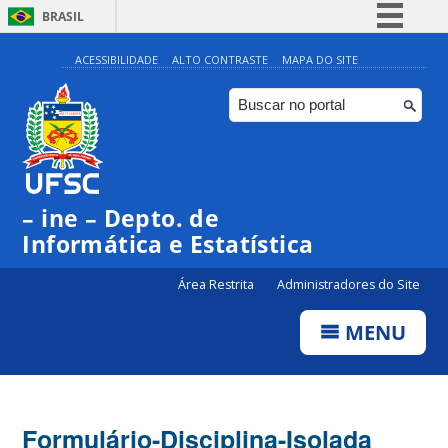
BRASIL
Simplifique!
ACESSIBILIDADE
ALTO CONTRASTE
MAPA DO SITE
Comunica BR
Participe
Acesso à informação
Legislação
– ine – Depto. de
Canais
Informática e Estatística
Área Restrita
Administradores do Site
MENU
Formulário-Disciplina-Isolada