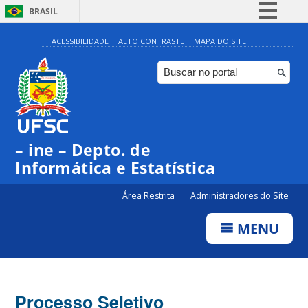
BRASIL
Simplifique!
ACESSIBILIDADE
ALTO CONTRASTE
MAPA DO SITE
Comunica BR
Participe
Acesso à informação
Legislação
– ine – Depto. de
Canais
Informática e Estatística
Área Restrita
Administradores do Site
MENU
Processo Seletivo