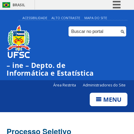
BRASIL
Simplifique!
ACESSIBILIDADE
ALTO CONTRASTE
MAPA DO SITE
Comunica BR
Participe
Acesso à informação
Legislação
– ine – Depto. de
Canais
Informática e Estatística
Área Restrita
Administradores do Site
MENU
Processo Seletivo