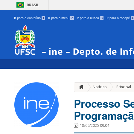
BRASIL
Ir para o conteúdo
1
Ir para o menu
2
Ir para a busca
3
Ir para o rodapé
4
– ine – Depto. de In
Notícias
Principal
Processo Se
Programação
18/09/2025 09:04