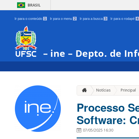
BRASIL
Ir para o conteúdo
1
Ir para o menu
2
Ir para a busca
3
Ir para o rodapé
4
– ine – Depto. de In
Notícias
Principal
Processo Se
Software: 
07/05/2025 16:30