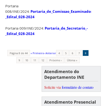
Portaria
008/INE/2024:
Portaria_de_Comissao_Examinadora_-
_Edital_028-2024
Portaria 009/INE/2024:
Portaria_de_Secretario_-
_Edital_028-2024
Página 8 de 44
« Primeiro
‹ Anterior
4
5
6
7
8
9
10
11
12
Próximo ›
Última »
Atendimento do
Departamento INE
Solicite via
formulário de contato
Atendimento Presencial