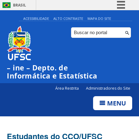
BRASIL
Simplifique!
ACESSIBILIDADE
ALTO CONTRASTE
MAPA DO SITE
Comunica BR
Participe
Acesso à informação
Legislação
– ine – Depto. de
Canais
Informática e Estatística
Área Restrita
Administradores do Site
MENU
Estudantes do CCO/UFSC