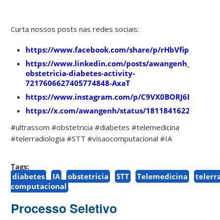
Curta nossos posts nas redes sociais:
https://www.facebook.com/share/p/rHbVfipkFQp74
https://www.linkedin.com/posts/awangenh_ultrass
obstetricia-diabetes-activity-
7217606627405774848-AxaT
https://www.instagram.com/p/C9VX0BORJ6E/
https://x.com/awangenh/status/1811841622499332
#ultrassom #obstetricia #diabetes #telemedicina
#telerradiologia #STT #visaocomputacional #IA
Tags:
diabetes
IA
obstetricia
STT
Telemedicina
telerr
computacional
Processo Seletivo