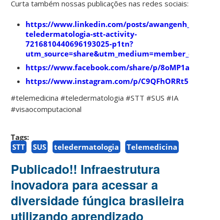
Curta também nossas publicações nas redes sociais:
https://www.linkedin.com/posts/awangenh_telemed
teledermatologia-stt-activity-
7216810440696193025-p1tn?
utm_source=share&utm_medium=member_desktop
https://www.facebook.com/share/p/8oMP1a9abtNf4
https://www.instagram.com/p/C9QFhORRt5C/
#telemedicina #teledermatologia #STT #SUS #IA
#visaocomputacional
Tags:
STT
SUS
teledermatologia
Telemedicina
Publicado!! Infraestrutura
inovadora para acessar a
diversidade fúngica brasileira
utilizando aprendizado