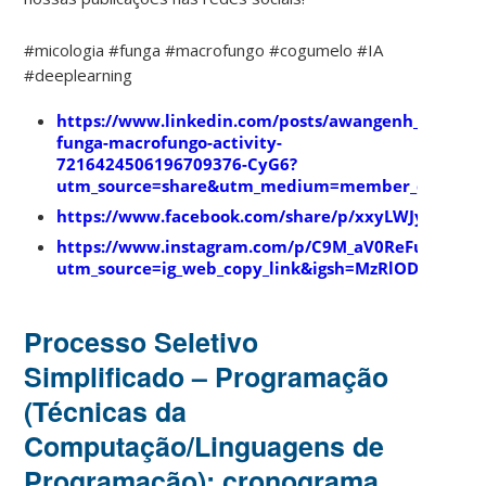
#micologia #funga #macrofungo #cogumelo #IA
#deeplearning
https://www.linkedin.com/posts/awangenh_micolog
funga-macrofungo-activity-
7216424506196709376-CyG6?
utm_source=share&utm_medium=member_desktop
https://www.facebook.com/share/p/xxyLWJyEhduLa
https://www.instagram.com/p/C9M_aV0ReFu/?
utm_source=ig_web_copy_link&igsh=MzRlODBiNWFl
Processo Seletivo
Simplificado – Programação
(Técnicas da
Computação/Linguagens de
Programação): cronograma