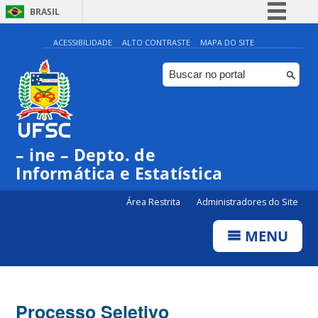
BRASIL
Simplifique!
ACESSIBILIDADE
ALTO CONTRASTE
MAPA DO SITE
Comunica BR
Participe
Acesso à informação
Legislação
– ine – Depto. de
Canais
Informática e Estatística
Área Restrita
Administradores do Site
MENU
Processo Seletivo