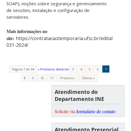
SOAP), noções sobre segurança e gerenciamento
de sessões, instalação e configuração de
servidores.
Mais i
nformações no
site:
https://contratacaotemporaria.ufsc.br/edital-
031-2024/
Página 7 de 44
« Primeiro
‹ Anterior
3
4
5
6
7
8
9
10
11
Próximo ›
Última »
Atendimento do
Departamento INE
Solicite via
formulário de contato
Atendimento Presencial