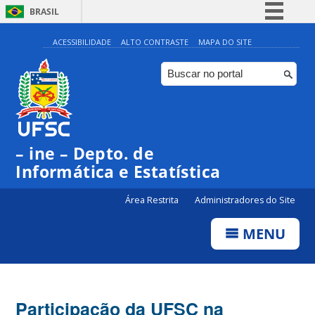
BRASIL
Simplifique!
ACESSIBILIDADE
ALTO CONTRASTE
MAPA DO SITE
Comunica BR
Participe
Acesso à informação
Legislação
– ine – Depto. de
Canais
Informática e Estatística
Área Restrita
Administradores do Site
MENU
Participação da UFSC na