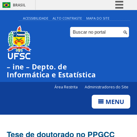
BRASIL
Simplifique!
ACESSIBILIDADE
ALTO CONTRASTE
MAPA DO SITE
Comunica BR
Participe
Acesso à informação
Legislação
– ine – Depto. de
Canais
Informática e Estatística
Área Restrita
Administradores do Site
MENU
Tese de doutorado no PPGCC