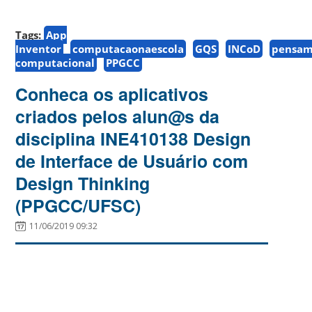
Tags:
App
Inventor
computacaonaescola
GQS
INCoD
pensam
computacional
PPGCC
Conheca os aplicativos
criados pelos alun@s da
disciplina INE410138 Design
de Interface de Usuário com
Design Thinking
(PPGCC/UFSC)
11/06/2019 09:32