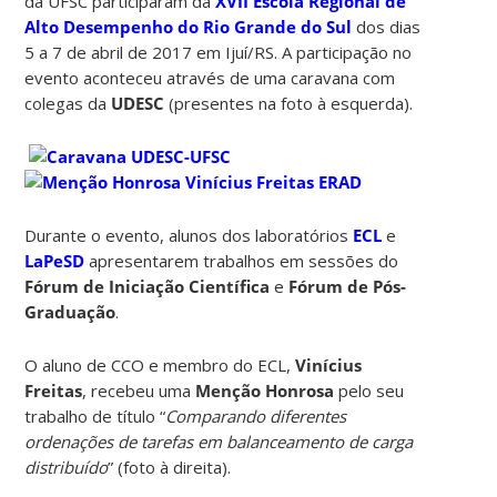
da UFSC participaram da
XVII Escola Regional de
Alto Desempenho do Rio Grande do Sul
dos dias
5 a 7 de abril de 2017 em Ijuí/RS. A participação no
evento aconteceu através de uma caravana com
colegas da
UDESC
(presentes na foto à esquerda).
Durante o evento, alunos dos laboratórios
ECL
e
LaPeSD
apresentarem trabalhos em sessões do
Fórum de Iniciação Científica
e
Fórum de Pós-
Graduação
.
O aluno de CCO e membro do ECL,
Vinícius
Freitas
, recebeu uma
Menção Honrosa
pelo seu
trabalho de título “
Comparando diferentes
ordenações de tarefas em balanceamento de carga
distribuído
” (foto à direita).