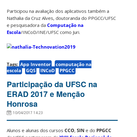
Participou na avaliação dos aplicativos também a
Nathalia da Cruz Alves, doutoranda do PPGCC/UFSC
e pesquisadora da
Computação na
Escola
/INCoD/INE/UFSC como Juri.
Tags:
App Inventor
computação na
escola
GQS
INCoD
PPGCC
Participação da UFSC na
ERAD 2017 e Menção
Honrosa
10/04/2017 14:23
Alunos e alunas dos cursos
CCO
,
SIN
e do
PPGCC