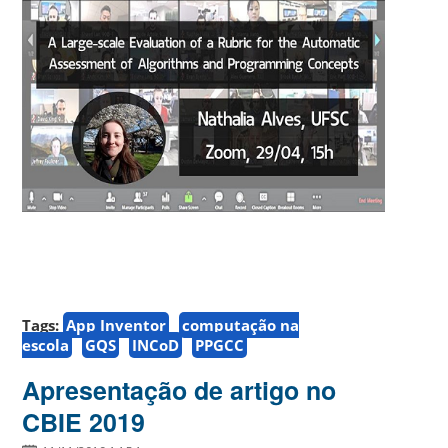
Tags:
App Inventor
computação na
escola
GQS
INCoD
PPGCC
Apresentação de artigo no
CBIE 2019