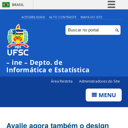
BRASIL
Simplifique!
ACESSIBILIDADE
ALTO CONTRASTE
MAPA DO SITE
Comunica BR
Participe
Acesso à informação
Legislação
– ine – Depto. de
Canais
Informática e Estatística
Área Restrita
Administradores do Site
MENU
Avalie agora também o design