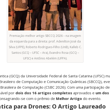
Premiação melhor artigo SBCCQ 2026 – na imagem
da esquerda para a direita: prof. Adenilton José da
Silva (UFPE), Roberto Rodrigues-Filho (UnB), Kalleb C.
Santos (GCQ – UFSC – Ara), Evandro Rosa (GCQ –
UFSC) e Antônio Abelém (UFPA).
ica (GCQ) da Universidade Federal de Santa Catarina (UFSC) m
 Brasileiro de Computação e Comunicação Quânticas (SBCCQ), eve
Brasileira de Computação (CSBC 2026). Com uma participação d
sável por
dois dos 16 artigos completos
aprovados e
um dos 
consagrando-se com o prêmio de
Melhor Artigo
do evento.
tica para Drones: O Artigo Laureado