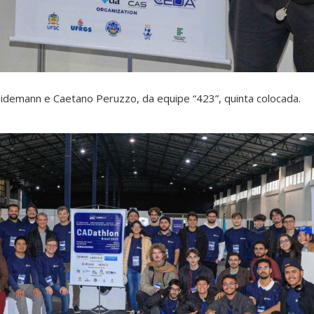
demann e Caetano Peruzzo, da equipe “423”, quinta colocada.