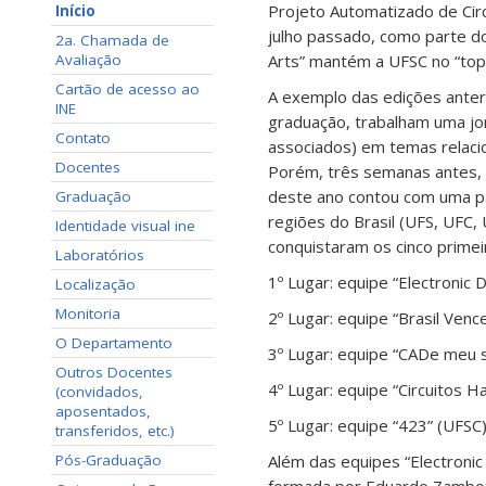
Projeto Automatizado de Cir
Início
julho passado, como parte do
2a. Chamada de
Avaliação
Arts” mantém a UFSC no “top 
Cartão de acesso ao
A exemplo das edições anter
INE
graduação, trabalham uma jo
Contato
associados) em temas relaci
Docentes
Porém, três semanas antes, 
deste ano contou com uma pa
Graduação
regiões do Brasil (UFS, UFC
Identidade visual ine
conquistaram os cinco primei
Laboratórios
1º Lugar: equipe “Electronic 
Localização
Monitoria
2º Lugar: equipe “Brasil Venc
O Departamento
3º Lugar: equipe “CADe meu s
Outros Docentes
4º Lugar: equipe “Circuitos 
(convidados,
aposentados,
5º Lugar: equipe “423” (UFSC
transferidos, etc.)
Pós-Graduação
Além das equipes “Electronic