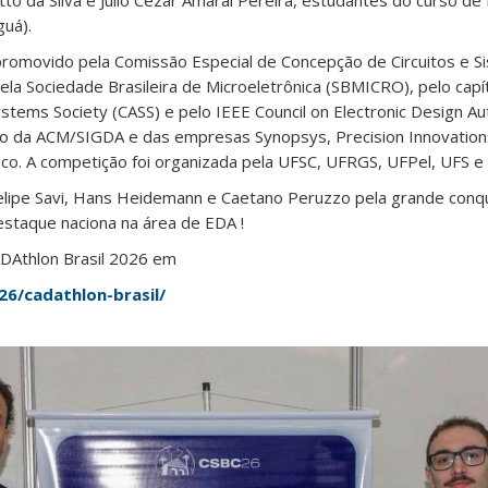
 da Silva e Júlio Cezar Amaral Pereira, estudantes do curso de
uá).
 promovido pela Comissão Especial de Concepção de Circuitos e S
ela Sociedade Brasileira de Microeletrônica (SBMICRO), pelo capí
Systems Society (CASS) e pelo IEEE Council on Electronic Design A
io da ACM/SIGDA e das empresas Synopsys, Precision Innovation
vaco. A competição foi organizada pela UFSC, UFRGS, UFPel, UFS e 
elipe Savi, Hans Heidemann e Caetano Peruzzo pela grande conq
staque naciona na área de EDA !
DAthlon Brasil 2026 em
26/cadathlon-brasil/