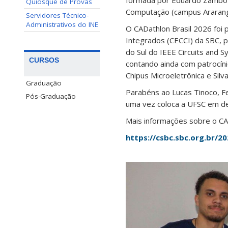
formada por Eduardo Zambotto
Quiosque de Provas
Computação (campus Ararang
Servidores Técnico-
Administrativos do INE
O CADathlon Brasil 2026 foi
Integrados (CECCI) da SBC, p
do Sul do IEEE Circuits and 
CURSOS
contando ainda com patrocín
Chipus Microeletrônica e Sil
Graduação
Parabéns ao Lucas Tinoco, F
Pós-Graduação
uma vez coloca a UFSC em de
Mais informações sobre o CA
https://csbc.sbc.org.br/20