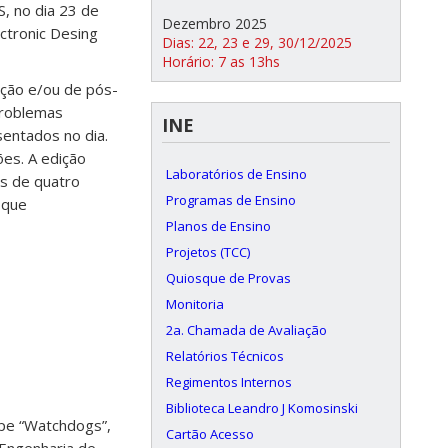
, no dia 23 de
Dezembro 2025
ctronic Desing
Dias: 22, 23 e 29, 30/12/2025
Horário: 7 as 13hs
ação e/ou de pós-
problemas
INE
entados no dia.
es. A edição
Laboratórios de Ensino
s de quatro
Programas de Ensino
 que
Planos de Ensino
Projetos (TCC)
Quiosque de Provas
Monitoria
2a. Chamada de Avaliação
Relatórios Técnicos
Regimentos Internos
Biblioteca Leandro J Komosinski
ipe “Watchdogs”,
Cartão Acesso