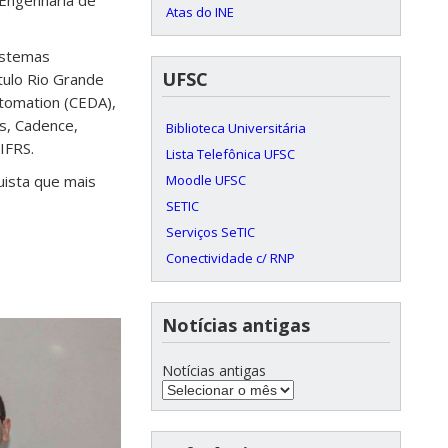
 Engenharia de
Atas do INE
istemas
UFSC
tulo Rio Grande
utomation (CEDA),
s, Cadence,
Biblioteca Universitária
IFRS.
Lista Telefônica UFSC
uista que mais
Moodle UFSC
SETIC
Serviços SeTIC
Conectividade c/ RNP
Notícias antigas
Notícias antigas