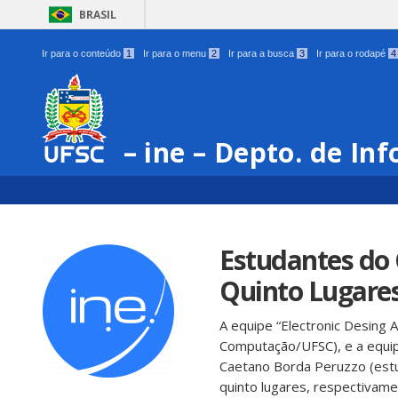
BRASIL
Ir para o conteúdo
1
Ir para o menu
2
Ir para a busca
3
Ir para o rodapé
4
– ine – Depto. de Inf
Estudantes do
Quinto Lugares
A equipe “Electronic Desing 
Computação/UFSC), e a equi
Caetano Borda Peruzzo (estu
quinto lugares, respectivame