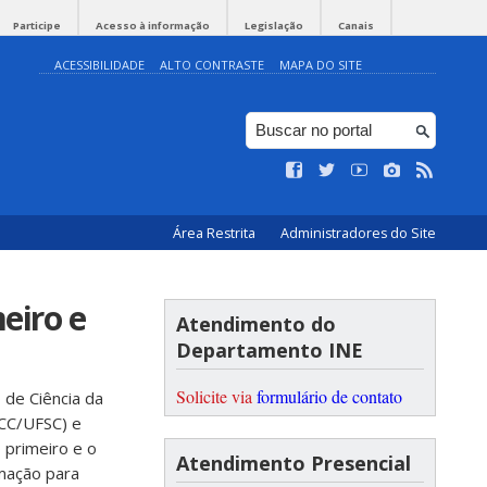
Participe
Acesso à informação
Legislação
Canais
ACESSIBILIDADE
ALTO CONTRASTE
MAPA DO SITE
Área Restrita
Administradores do Site
eiro e
Atendimento do
Departamento INE
Solicite via
formulário de contato
 de Ciência da
CC/UFSC) e
 primeiro e o
Atendimento Presencial
amação para