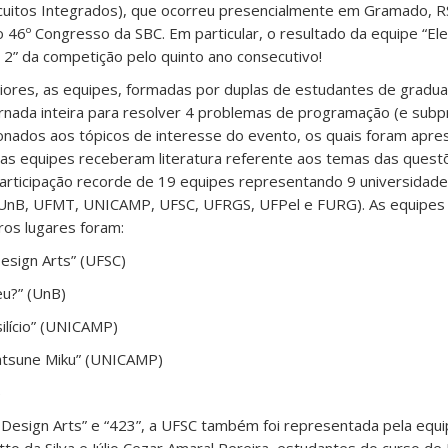
cuitos Integrados), que ocorreu presencialmente em Gramado, RS
 46º Congresso da SBC. Em particular, o resultado da equipe “Ele
2” da competição pelo quinto ano consecutivo!
iores, as equipes, formadas por duplas de estudantes de gradu
rnada inteira para resolver 4 problemas de programação (e sub
onados aos tópicos de interesse do evento, os quais foram apres
as equipes receberam literatura referente aos temas das questõ
rticipação recorde de 19 equipes representando 9 universidade
, UnB, UFMT, UNICAMP, UFSC, UFRGS, UFPel e FURG). As equipes
ros lugares foram:
Design Arts” (UFSC)
eu?” (UnB)
ilício” (UNICAMP)
Hatsune Miku” (UNICAMP)
)
 Design Arts” e “423”, a UFSC também foi representada pela equ