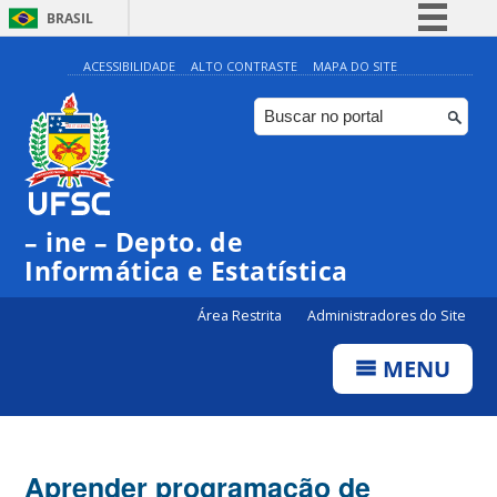
BRASIL
Simplifique!
ACESSIBILIDADE
ALTO CONTRASTE
MAPA DO SITE
Comunica BR
Participe
Acesso à informação
Legislação
– ine – Depto. de
Canais
Informática e Estatística
Área Restrita
Administradores do Site
MENU
Aprender programação de