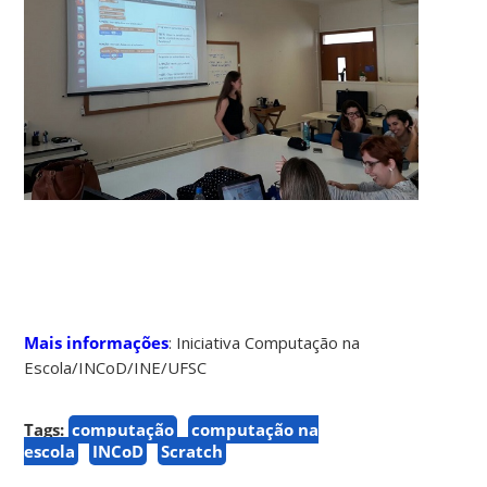
Mais informações
: Iniciativa Computação na
Escola/INCoD/INE/UFSC
Tags:
computação
computação na
escola
INCoD
Scratch