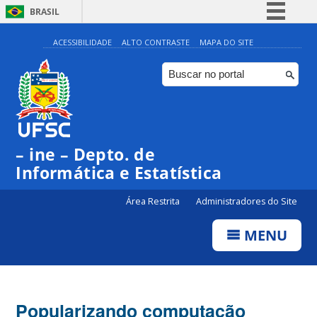
BRASIL
Simplifique!
ACESSIBILIDADE
ALTO CONTRASTE
MAPA DO SITE
Comunica BR
Participe
Acesso à informação
Legislação
– ine – Depto. de
Canais
Informática e Estatística
Área Restrita
Administradores do Site
MENU
Popularizando computação