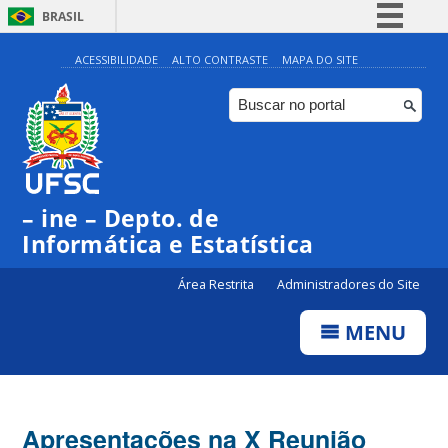
BRASIL
Simplifique!
ACESSIBILIDADE
ALTO CONTRASTE
MAPA DO SITE
Comunica BR
Participe
Acesso à informação
Legislação
– ine – Depto. de
Canais
Informática e Estatística
Área Restrita
Administradores do Site
MENU
Apresentações na X Reunião