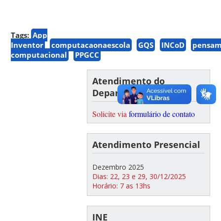
Tags:
App
Inventor
computacaonaescola
GQS
INCoD
pensam
computacional
PPGCC
Atendimento do
Departamento INE
Solicite via
formulário de contato
Atendimento Presencial
Dezembro 2025
Dias: 22, 23 e 29, 30/12/2025
Horário: 7 as 13hs
INE