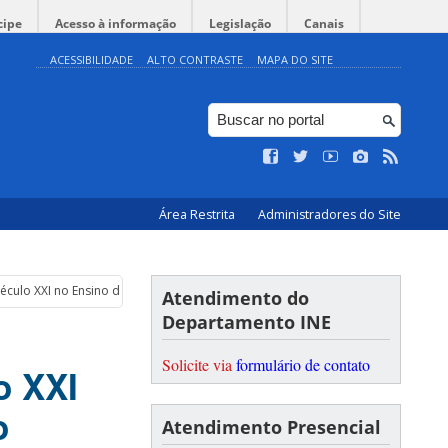
cipe
Acesso à informação
Legislação
Canais
ACESSIBILIDADE
ALTO CONTRASTE
MAPA DO SITE
Área Restrita
Administradores do Site
éculo XXI no Ensino de Computação na Educação Básica
Atendimento do
Departamento INE
Solicite via
formulário de contato
o XXI
o
Atendimento Presencial