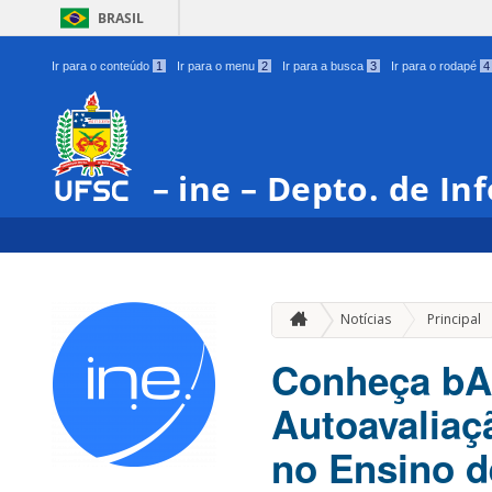
BRASIL
Ir para o conteúdo
1
Ir para o menu
2
Ir para a busca
3
Ir para o rodapé
4
– ine – Depto. de In
Notícias
Principal
Conheça bA
Autoavaliaç
no Ensino 