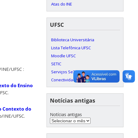
Atas do INE
UFSC
Biblioteca Universitária
Lista Telefônica UFSC
Moodle UFSC
SETIC
/INE/UFSC :
Serviços SeTIC
Conectividade c/ RNP
exto do Ensino
FSC.
Notícias antigas
o Contexto do
Notícias antigas
o/INE/UFSC.