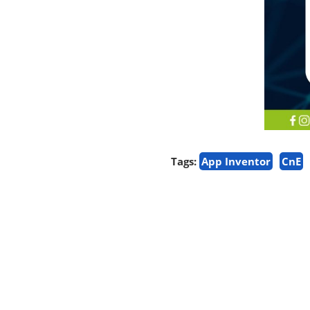
Tags:
App Inventor
CnE