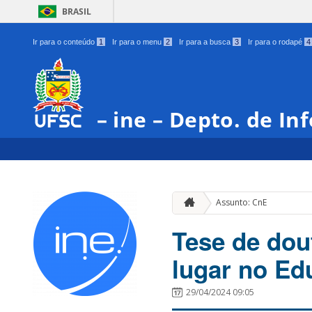
BRASIL
Ir para o conteúdo
1
Ir para o menu
2
Ir para a busca
3
Ir para o rodapé
4
– ine – Depto. de In
Assunto: CnE
Tese de do
lugar no E
29/04/2024 09:05