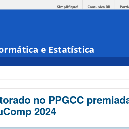
Simplifique!
Comunica BR
Parti
formática e Estatística
utorado no PPGCC premiada
duComp 2024