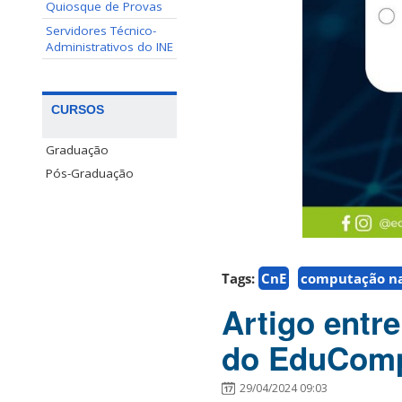
Quiosque de Provas
Servidores Técnico-
Administrativos do INE
CURSOS
Graduação
Pós-Graduação
Tags:
CnE
computação na
Artigo entr
do EduComp
29/04/2024 09:03