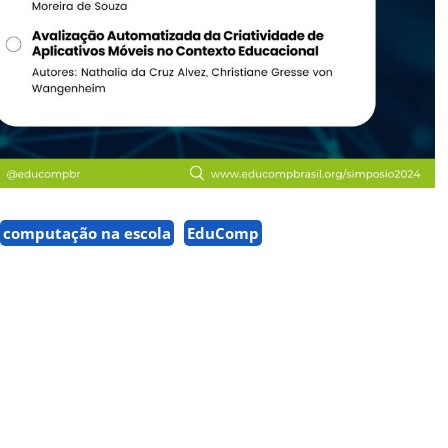
computação na escola
EduComp