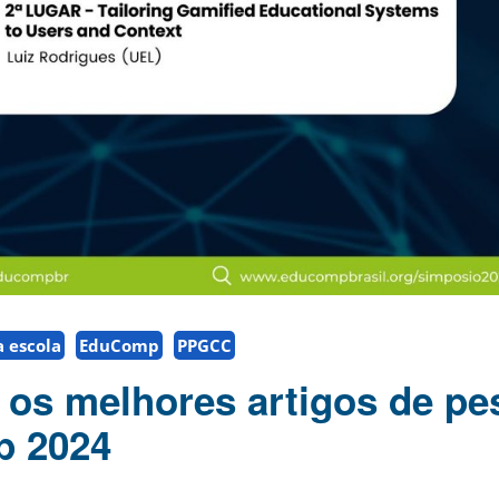
 escola
EduComp
PPGCC
e os melhores artigos de pe
 2024