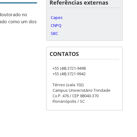
Referências externas
 doutorado no
Capes
miado como um dos
CNPQ
SBC
CONTATOS
+55 (48) 3721-9498
+55 (48) 3721-9942
Térreo (sala 102)
Campus Universitário Trindade
Cx.P. 476 / CEP 88040-370
Florianópolis / SC