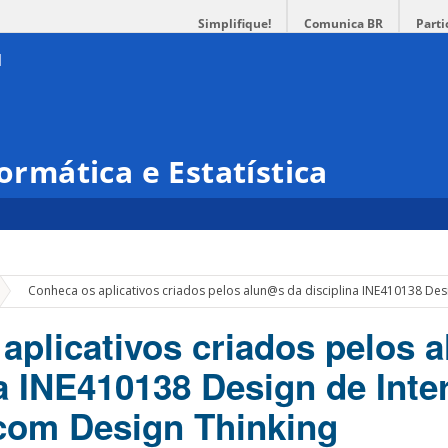
Simplifique!
Comunica BR
Parti
formática e Estatística
»
Conheca os aplicativos criados pelos alun@s da disciplina INE410138 De
aplicativos criados pelos 
na INE410138 Design de Inte
com Design Thinking