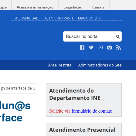
cipe
Acesso à informação
Legislação
Canais
ACESSIBILIDADE
ALTO CONTRASTE
MAPA DO SITE
Área Restrita
Administradores do Site
sign de Interface de Usuário com Design Thinking (PPGCC/UFSC)
Atendimento do
Departamento INE
alun@s
Solicite via
formulário de contato
rface
Atendimento Presencial