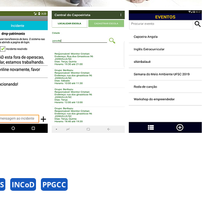
S
INCoD
PPGCC