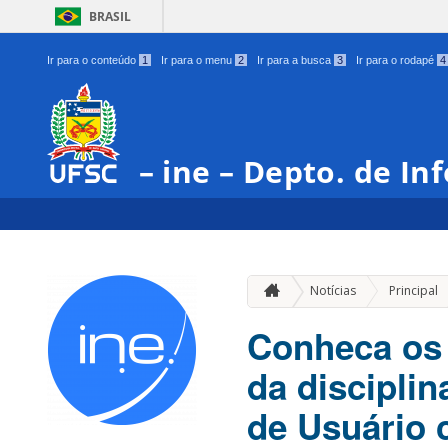
BRASIL
Ir para o conteúdo
1
Ir para o menu
2
Ir para a busca
3
Ir para o rodapé
4
– ine – Depto. de In
Notícias
Principal
Conheca os 
da discipli
de Usuário 