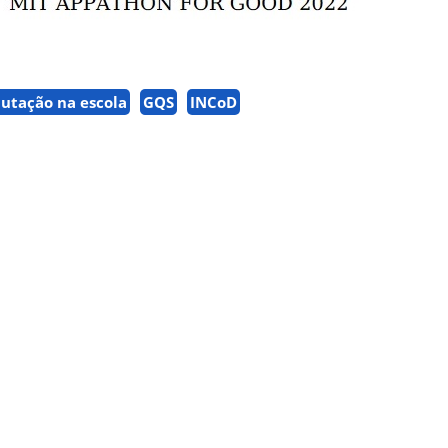
utação na escola
GQS
INCoD