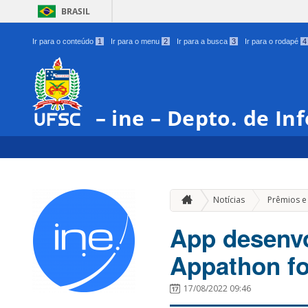
BRASIL
Ir para o conteúdo
1
Ir para o menu
2
Ir para a busca
3
Ir para o rodapé
4
– ine – Depto. de In
Notícias
Prêmios e
App desenvo
Appathon f
17/08/2022 09:46