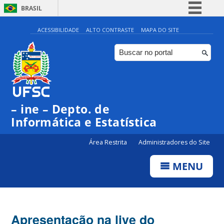
BRASIL
Simplifique!
ACESSIBILIDADE
ALTO CONTRASTE
MAPA DO SITE
Comunica BR
Participe
Acesso à informação
Legislação
– ine – Depto. de
Canais
Informática e Estatística
Área Restrita
Administradores do Site
MENU
Apresentação na live do